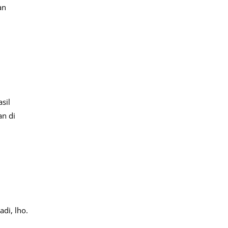
an
sil
an di
adi, lho.