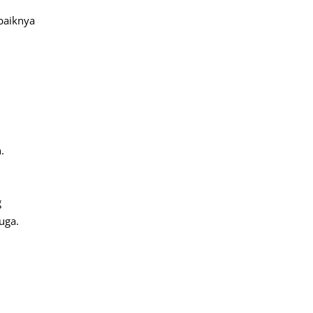
ebaiknya
.
g
uga.