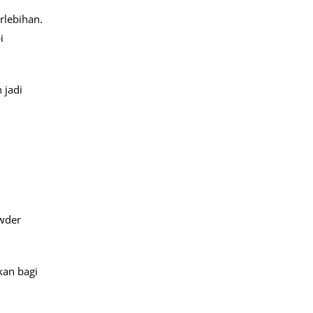
rlebihan.
i
 jadi
owder
kan bagi