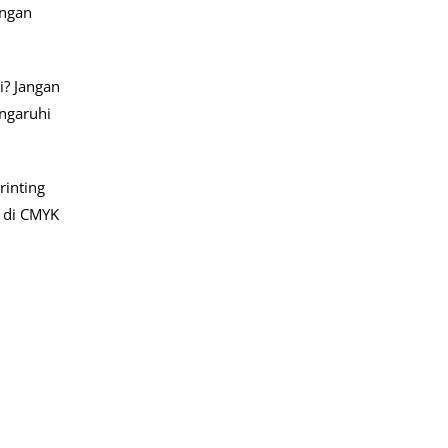
engan
i? Jangan
engaruhi
rinting
a di CMYK