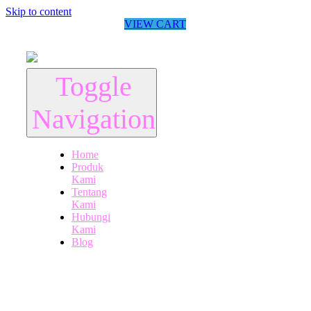
Skip to content
VIEW CART
Toggle
Navigation
Home
Produk
Kami
Tentang
Kami
Hubungi
Kami
Blog